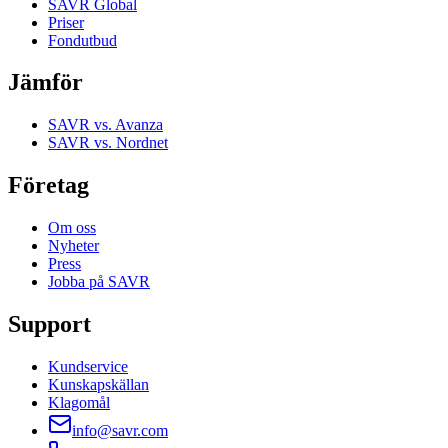
SAVR Global
Priser
Fondutbud
Jämför
SAVR vs. Avanza
SAVR vs. Nordnet
Företag
Om oss
Nyheter
Press
Jobba på SAVR
Support
Kundservice
Kunskapskällan
Klagomål
info@savr.com