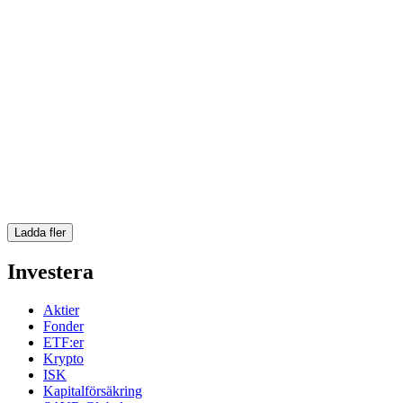
Ladda fler
Investera
Aktier
Fonder
ETF:er
Krypto
ISK
Kapitalförsäkring